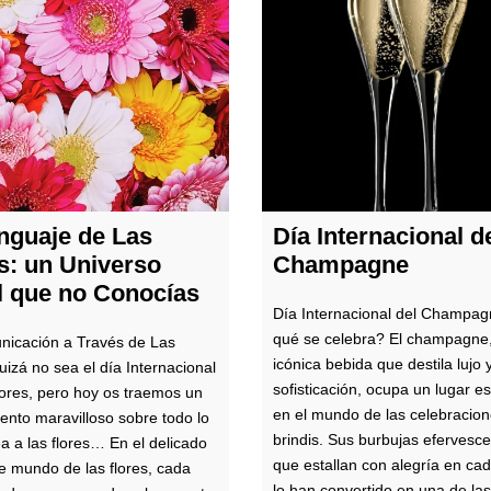
nguaje de Las
Día Internacional d
s: un Universo
Champagne
l que no Conocías
Día Internacional del Champa
qué se celebra? El champagne
icación a Través de Las
icónica bebida que destila lujo 
uizá no sea el día Internacional
sofisticación, ocupa un lugar es
lores, pero hoy os traemos un
en el mundo de las celebracion
ento maravilloso sobre todo lo
brindis. Sus burbujas efervesce
a a las flores… En el delicado
que estallan con alegría en ca
te mundo de las flores, cada
lo han convertido en una de las