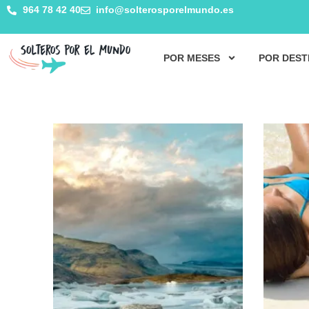
964 78 42 40
info@solterosporelmundo.es
POR MESES
POR DEST