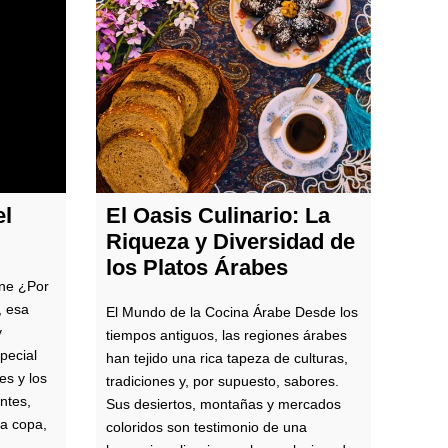
el
El Oasis Culinario: La
Riqueza y Diversidad de
los Platos Árabes
gne ¿Por
, esa
El Mundo de la Cocina Árabe Desde los
y
tiempos antiguos, las regiones árabes
pecial
han tejido una rica tapeza de culturas,
es y los
tradiciones y, por supuesto, sabores.
ntes,
Sus desiertos, montañas y mercados
da copa,
coloridos son testimonio de una