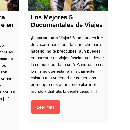
ra
Los Mejores 5
re en
Documentales de Viajes
¡Inspírate para Viajar! Si no puedes irte
de vacaciones o aún falta mucho para
 de
hacerlo, no te preocupes, aún puedes
mbre es
embarcarte en viajes fascinantes desde
nicio de
la comodidad de tu sofá. Aunque no sea
hos
lo mismo que estar allí físicamente,
azón
existen una variedad de contenidos
 variar
online que nos permiten explorar el
y
mundo y disfrutarlo desde casa. […]
 por las
o […]
Leer más