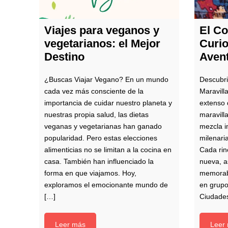
Viajes para veganos y
El Co
vegetarianos: el Mejor
Curio
Destino
Aven
¿Buscas Viajar Vegano? En un mundo
Descubri
cada vez más consciente de la
Maravill
importancia de cuidar nuestro planeta y
extenso 
nuestras propia salud, las dietas
maravill
veganas y vegetarianas han ganado
mezcla i
popularidad. Pero estas elecciones
milenari
alimenticias no se limitan a la cocina en
Cada rin
casa. También han influenciado la
nueva, a
forma en que viajamos. Hoy,
memorabl
exploramos el emocionante mundo de
en grup
[…]
Ciudade
Leer más
Leer