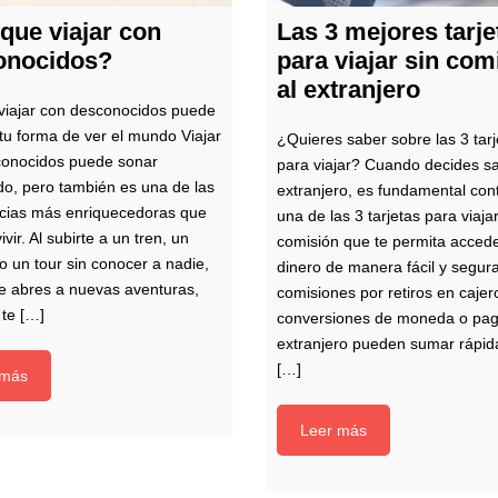
que viajar con
Las 3 mejores tarje
onocidos?
para viajar sin com
al extranjero
viajar con desconocidos puede
tu forma de ver el mundo Viajar
¿Quieres saber sobre las 3 tarj
conocidos puede sonar
para viajar? Cuando decides sal
do, pero también es una de las
extranjero, es fundamental con
cias más enriquecedoras que
una de las 3 tarjetas para viajar
vir. Al subirte a un tren, un
comisión que te permita accede
o un tour sin conocer a nadie,
dinero de manera fácil y segur
te abres a nuevas aventuras,
comisiones por retiros en cajer
 te […]
conversiones de moneda o pag
extranjero pueden sumar rápi
[…]
 más
Leer más