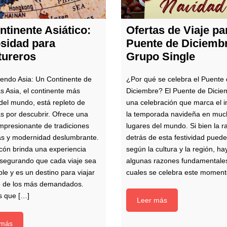
ntinente Asiático:
Ofertas de Viaje pa
sidad para
Puente de Diciemb
tureros
Grupo Single
endo Asia: Un Continente de
¿Por qué se celebra el Puente
as Asia, el continente más
Diciembre? El Puente de Dicie
del mundo, está repleto de
una celebración que marca el i
as por descubrir. Ofrece una
la temporada navideña en muc
mpresionante de tradiciones
lugares del mundo. Si bien la r
as y modernidad deslumbrante.
detrás de esta festividad puede
cón brinda una experiencia
según la cultura y la región, ha
segurando que cada viaje sea
algunas razones fundamentales
e y es un destino para viajar
cuales se celebra este moment
o de los más demandados.
s que […]
Leer más
 más