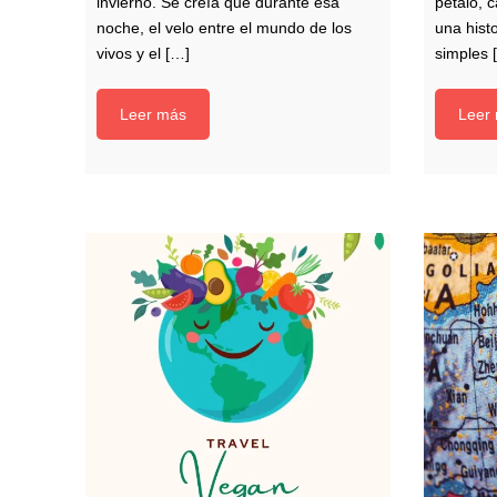
invierno. Se creía que durante esa
pétalo, 
noche, el velo entre el mundo de los
una hist
vivos y el […]
simples 
Leer más
Leer