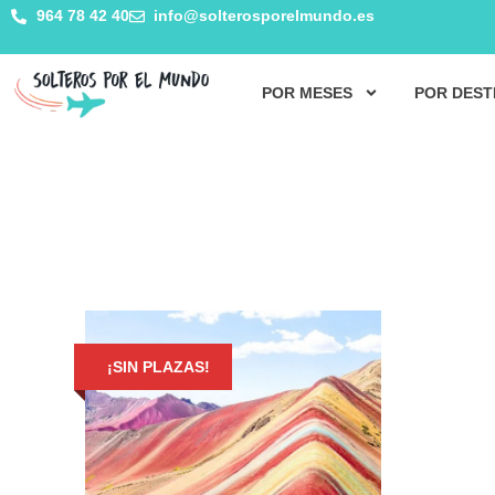
964 78 42 40
info@solterosporelmundo.es
POR MESES
POR DEST
¡SIN PLAZAS!