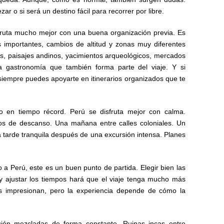
 o si será un destino fácil para recorrer por libre.
fruta mucho mejor con una buena organización previa. Es
 importantes, cambios de altitud y zonas muy diferentes
es, paisajes andinos, yacimientos arqueológicos, mercados
una gastronomía que también forma parte del viaje. Y si
 siempre puedes apoyarte en itinerarios organizados que te
o en tiempo récord. Perú se disfruta mejor con calma.
os de descanso. Una mañana entre calles coloniales. Un
 tarde tranquila después de una excursión intensa. Planes
o a Perú, este es un buen punto de partida. Elegir bien las
 y ajustar los tiempos hará que el viaje tenga mucho más
jes impresionan, pero la experiencia depende de cómo la
dición mezcladas de forma constante. Ruinas incas entre