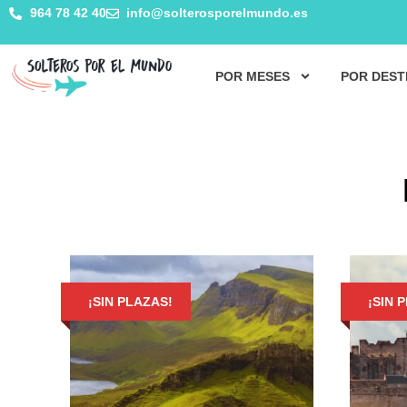
964 78 42 40
info@solterosporelmundo.es
POR MESES
POR DEST
¡SIN PLAZAS!
¡SIN 