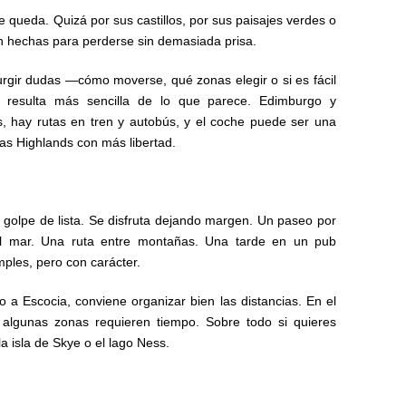
e queda. Quizá por sus castillos, por sus paisajes verdes o
n hechas para perderse sin demasiada prisa.
urgir dudas —cómo moverse, qué zonas elegir o si es fácil
ia resulta más sencilla de lo que parece. Edimburgo y
, hay rutas en tren y autobús, y el coche puede ser una
las Highlands con más libertad.
 golpe de lista. Se disfruta dejando margen. Un paseo por
 al mar. Una ruta entre montañas. Una tarde en un pub
mples, pero con carácter.
o a Escocia, conviene organizar bien las distancias. En el
algunas zonas requieren tiempo. Sobre todo si quieres
a isla de Skye o el lago Ness.