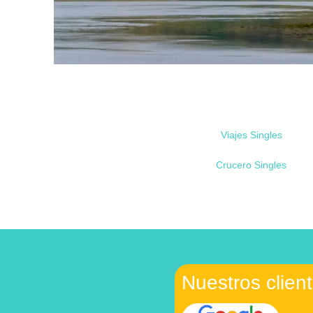
Viajes Singles
Crucero Singles
Nuestros clien