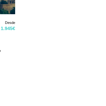
Desde
1.945€
e