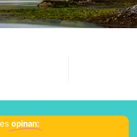
opinan:
tes