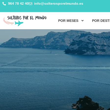
964 78 42 40
info@solterosporelmundo.es
POR MESES
POR DEST