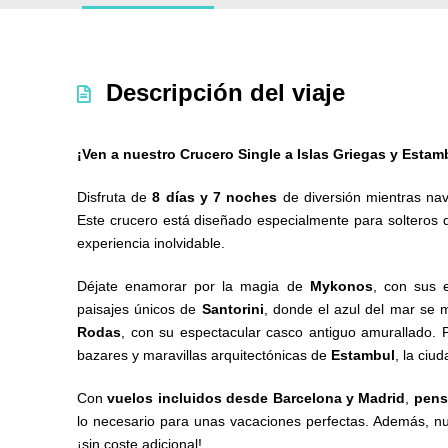
Descripción del viaje
¡Ven a nuestro Crucero Single a Islas Griegas y Estam
Disfruta de
8 días y 7 noches
de diversión mientras nav
Este crucero está diseñado especialmente para solteros q
experiencia inolvidable.
Déjate enamorar por la magia de
Mykonos
, con sus 
paisajes únicos de
Santorini
, donde el azul del mar se 
Rodas
, con su espectacular casco antiguo amurallado. 
bazares y maravillas arquitectónicas de
Estambul
, la ciu
Con
vuelos incluidos desde Barcelona y Madrid
,
pens
lo necesario para unas vacaciones perfectas. Además, nu
¡sin coste adicional!