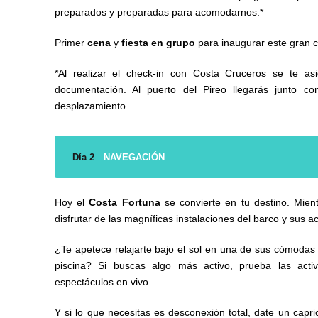
preparados y preparadas para acomodarnos.*
Primer
cena
y
fiesta en grupo
para inaugurar este gran 
*Al realizar el check-in con Costa Cruceros se te a
documentación. Al puerto del Pireo llegarás junto co
desplazamiento.
Día 2
NAVEGACIÓN
Hoy el
Costa Fortuna
se convierte en tu destino. Mi
disfrutar de las magníficas instalaciones del barco y sus ac
¿Te apetece relajarte bajo el sol en una de sus cómodas
piscina? Si buscas algo más activo, prueba las acti
espectáculos en vivo.
Y si lo que necesitas es desconexión total, date un capri