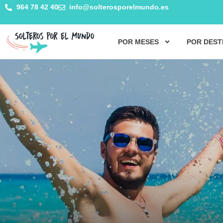
964 78 42 40
info@solterosporelmundo.es
POR MESES
POR DEST