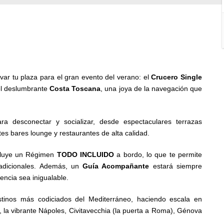
rvar tu plaza para el gran evento del verano: el
Crucero Single
l deslumbrante
Costa Toscana
, una joya de la navegación que
a desconectar y socializar, desde espectaculares terrazas
tes bares lounge y restaurantes de alta calidad.
incluye un Régimen
TODO INCLUIDO
a bordo, lo que te permite
s adicionales. Además, un
Guía Acompañante
estará siempre
encia sea inigualable.
estinos más codiciados del Mediterráneo, haciendo escala en
i, la vibrante Nápoles, Civitavecchia (la puerta a Roma), Génova