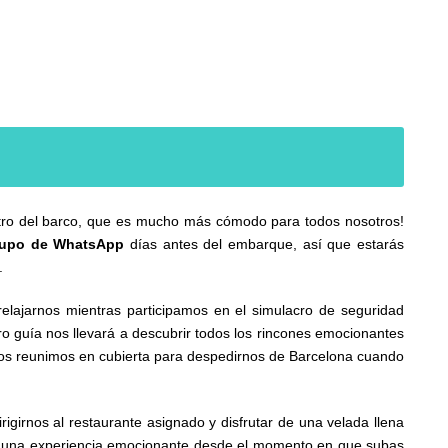
tro del barco, que es mucho más cómodo para todos nosotros!
rupo de WhatsApp
días antes del embarque, así que estarás
.
lajarnos mientras participamos en el simulacro de seguridad
o guía nos llevará a descubrir todos los rincones emocionantes
nos reunimos en cubierta para despedirnos de Barcelona cuando
igirnos al restaurante asignado y disfrutar de una velada llena
a una experiencia emocionante desde el momento en que subas