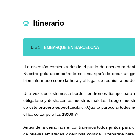
Itinerario
Día 1
EMBARQUE EN BARCELONA
¡La diversión comienza desde el punto de encuentro den
Nuestro guía acompañante se encargará de crear un
g
bien informado sobre la hora y el lugar de reunión a bordo
Una vez que estemos a bordo, tendremos tiempo para re
obligatorio y deshacemos nuestras maletas. Luego, nuestr
de este
crucero espectacular
. ¿Qué te parece si todos 
el barco zarpe a las
18:00h
?
Antes de la cena, nos encontraremos todos juntos para dir
de nuevas amistades y deliciosa comida. ¡Prepárate par