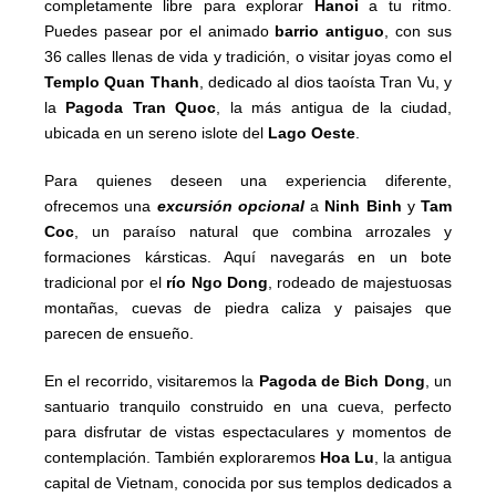
completamente libre para explorar
Hanoi
a tu ritmo.
Puedes pasear por el animado
barrio antiguo
, con sus
36 calles llenas de vida y tradición, o visitar joyas como el
Templo Quan Thanh
, dedicado al dios taoísta Tran Vu, y
la
Pagoda Tran Quoc
, la más antigua de la ciudad,
ubicada en un sereno islote del
Lago Oeste
.
Para quienes deseen una experiencia diferente,
ofrecemos una
excursión opcional
a
Ninh Binh
y
Tam
Coc
, un paraíso natural que combina arrozales y
formaciones kársticas. Aquí navegarás en un bote
tradicional por el
río Ngo Dong
, rodeado de majestuosas
montañas, cuevas de piedra caliza y paisajes que
parecen de ensueño.
En el recorrido, visitaremos la
Pagoda de Bich Dong
, un
santuario tranquilo construido en una cueva, perfecto
para disfrutar de vistas espectaculares y momentos de
contemplación. También exploraremos
Hoa Lu
, la antigua
capital de Vietnam, conocida por sus templos dedicados a