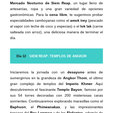
Mercado Nocturno de Siem Reap
, un lugar lleno de
artesanías, ropa y una gran variedad de opciones
gastronómicas. Para la
cena libre
, te sugerimos probar
especialidades camboyanas como el
amok trey
(pescado
al vapor con leche de coco y especias) o el
lok lak
(carne
salteada con arroz), una deliciosa manera de terminar el
día.
Día 12
SIEM REAP: TEMPLOS DE ANGKOR
Iniciaremos la jornada con un
desayuno
antes de
sumergirnos en la grandeza de
Angkor Thom
, el último
gran complejo de templos del
Imperio Khmer
. Aquí
descubriremos el fascinante
Templo Bayon
, famoso por
sus 54 torres decoradas con 200 misteriosas caras
sonrientes. Continuaremos explorando maravillas como el
Baphuon
, el
Phimeanakas
, y las impresionantes
terrazas del
Rey Leproso
y de los
Elefantes
, además de