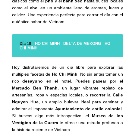
clásicos como el
pho
y el
banh xeo
hasta dulces locales
como el
che
, en un ambiente lleno de aromas, luces y
calidez. Una experiencia perfecta para cerrar el día con el
auténtico sabor de Vietnam.
Día 10
HO CHI MINH - DELTA DE MEKONG - HO
CHI MINH
Hoy disfrutaremos de un día libre para explorar las
múltiples facetas de
Ho Chi Minh
. No sin antes tomar un
rico
desayuno
en el hotel. Puedes pasear por el
Mercado Ben Thanh
, un lugar vibrante repleto de
artesanías, ropa y especias locales, o recorrer la
Calle
Nguyen Hue
, un amplio bulevar ideal para caminar y
admirar el imponente
Ayuntamiento de estilo colonial
.
Si buscas algo más introspectivo, el
Museo de los
Vestigios de la Guerra
te ofrece una mirada profunda a
la historia reciente de Vietnam.