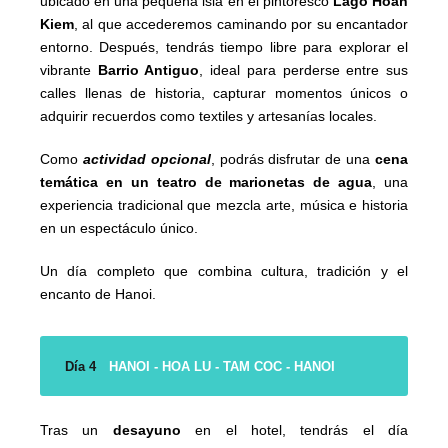
ubicado en una pequeña isla en el pintoresco
Lago Hoan
Kiem
, al que accederemos caminando por su encantador
entorno. Después, tendrás tiempo libre para explorar el
vibrante
Barrio Antiguo
, ideal para perderse entre sus
calles llenas de historia, capturar momentos únicos o
adquirir recuerdos como textiles y artesanías locales.
Como
actividad opcional
, podrás disfrutar de una
cena
temática en un teatro de marionetas de agua
, una
experiencia tradicional que mezcla arte, música e historia
en un espectáculo único.
Un día completo que combina cultura, tradición y el
encanto de Hanoi.
Día 4
HANOI - HOA LU - TAM COC - HANOI
Tras un
desayuno
en el hotel, tendrás el día