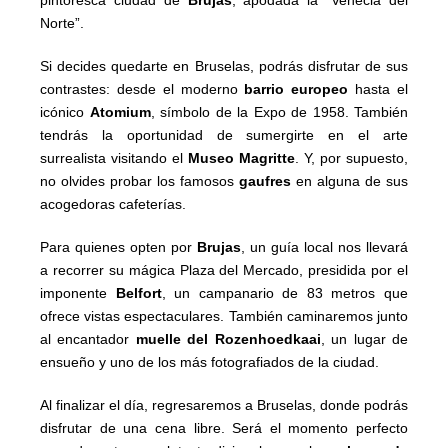
pintoresca ciudad de
Brujas
, apodada la “Venecia del
Norte”.
Si decides quedarte en Bruselas, podrás disfrutar de sus
contrastes: desde el moderno
barrio europeo
hasta el
icónico
Atomium
, símbolo de la Expo de 1958. También
tendrás la oportunidad de sumergirte en el arte
surrealista visitando el
Museo Magritte
. Y, por supuesto,
no olvides probar los famosos
gaufres
en alguna de sus
acogedoras cafeterías.
Para quienes opten por
Brujas
, un guía local nos llevará
a recorrer su mágica Plaza del Mercado, presidida por el
imponente
Belfort
, un campanario de 83 metros que
ofrece vistas espectaculares. También caminaremos junto
al encantador
muelle del Rozenhoedkaai
, un lugar de
ensueño y uno de los más fotografiados de la ciudad.
Al finalizar el día, regresaremos a Bruselas, donde podrás
disfrutar de una cena libre. Será el momento perfecto