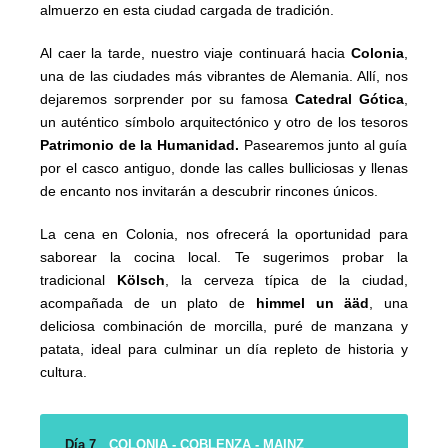
almuerzo en esta ciudad cargada de tradición.
Al caer la tarde, nuestro viaje continuará hacia
Colonia
,
una de las ciudades más vibrantes de Alemania. Allí, nos
dejaremos sorprender por su famosa
Catedral Gótica
,
un auténtico símbolo arquitectónico y otro de los tesoros
Patrimonio de la Humanidad.
Pasearemos junto al guía
por el casco antiguo, donde las calles bulliciosas y llenas
de encanto nos invitarán a descubrir rincones únicos.
La cena en Colonia, nos ofrecerá la oportunidad para
saborear la cocina local. Te sugerimos probar la
tradicional
Kölsch
, la cerveza típica de la ciudad,
acompañada de un plato de
himmel un ääd
, una
deliciosa combinación de morcilla, puré de manzana y
patata, ideal para culminar un día repleto de historia y
cultura.
Día 7
COLONIA - COBLENZA - MAINZ