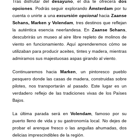
Tras disfrutar del
desayuno
, el día te ofrecerá
dos
opciones
. Podrás seguir explorando
Ámsterdam
por tu
cuenta o unirte a una
excursión opcional
hacia
Zaanse
Schans, Marken y Volendam
, tres destinos que reflejan
la auténtica esencia neerlandesa. En
Zaanse Schans
,
descubrirás un museo al aire libre repleto de molinos de
viento en funcionamiento. Aquí aprenderemos cómo se
utilizaban para producir aceites, tintes y madera, mientras
admiramos sus majestuosas aspas girando al viento.
Continuaremos hacia
Marken
, un pintoresco pueblo
pesquero donde las casas de madera, construidas sobre
pilotes, nos transportarán al pasado. Este lugar es un
verdadero reflejo de las tradiciones vivas de los Países
Bajos.
La última parada será en
Volendam
, famoso por su
puerto lleno de vida y su gastronomía local. No dejes de
probar el arenque fresco o las anguilas ahumadas, dos
delicias imprescindibles de la región.