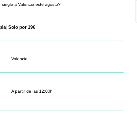
e single a Valencia este agosto?
aza 2
|
Solo por 19€
Valencia
A partir de las 12:00h