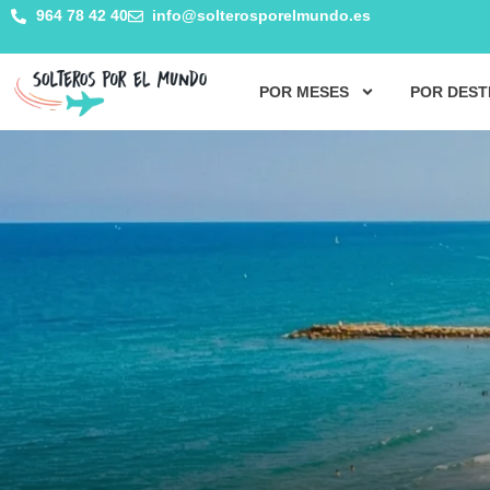
964 78 42 40
info@solterosporelmundo.es
POR MESES
POR DEST