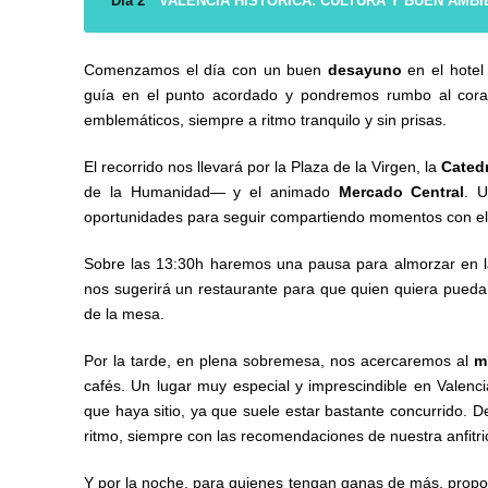
Día 2
VALENCIA HISTÓRICA: CULTURA Y BUEN AMB
Comenzamos el día con un buen
desayuno
en el hotel
guía en el punto acordado y pondremos rumbo al cora
emblemáticos, siempre a ritmo tranquilo y sin prisas.
El recorrido nos llevará por la Plaza de la Virgen, la
Catedr
de la Humanidad— y el animado
Mercado Central
. U
oportunidades para seguir compartiendo momentos con el
Sobre las 13:30h haremos una pausa para almorzar en l
nos sugerirá un restaurante para que quien quiera pueda
de la mesa.
Por la tarde, en plena sobremesa, nos acercaremos al
m
cafés. Un lugar muy especial y imprescindible en Valenc
que haya sitio, ya que suele estar bastante concurrido. D
ritmo, siempre con las recomendaciones de nuestra anfitri
Y por la noche, para quienes tengan ganas de más, propon