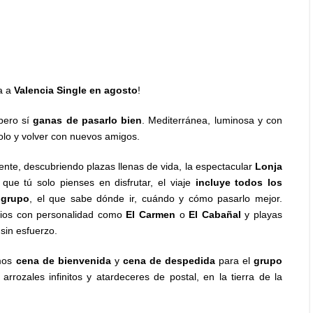
a a
Valencia Single en agosto
!
pero sí
ganas de pasarlo bien
. Mediterránea, luminosa y con
olo y volver con nuevos amigos.
nte, descubriendo plazas llenas de vida, la espectacular
Lonja
 que tú solo pienses en disfrutar, el viaje
incluye todos los
 grupo
, el que sabe dónde ir, cuándo y cómo pasarlo mejor.
rrios con personalidad como
El Carmen
o
El Cabañal
y playas
 sin esfuerzo.
imos
cena de bienvenida
y
cena de despedida
para el
grupo
 arrozales infinitos y atardeceres de postal, en la tierra de la