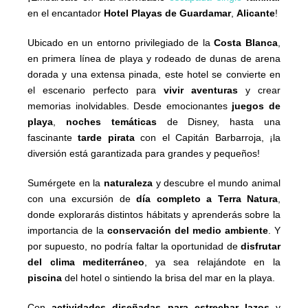
en el encantador
Hotel Playas de Guardamar
,
Alicante
!
Ubicado en un entorno privilegiado de la
Costa Blanca
,
en primera línea de playa y rodeado de dunas de arena
dorada y una extensa pinada, este hotel se convierte en
el escenario perfecto para
vivir aventuras
y crear
memorias inolvidables. Desde emocionantes
juegos de
playa
,
noches temáticas
de Disney, hasta una
fascinante
tarde pirata
con el Capitán Barbarroja, ¡la
diversión está garantizada para grandes y pequeños!
Sumérgete en la
naturaleza
y descubre el mundo animal
con una excursión de
día completo a Terra Natura
,
donde explorarás distintos hábitats y aprenderás sobre la
importancia de la
conservación del medio ambiente
. Y
por supuesto, no podría faltar la oportunidad de
disfrutar
del clima mediterráneo
, ya sea relajándote en la
piscina
del hotel o sintiendo la brisa del mar en la playa.
Con
actividades diseñadas para estrechar lazos
y