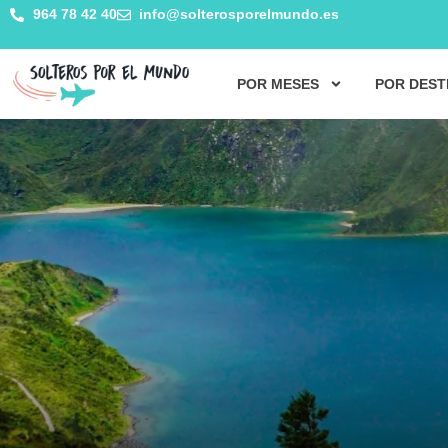
964 78 42 40
info@solterosporelmundo.es
POR MESES
POR DEST