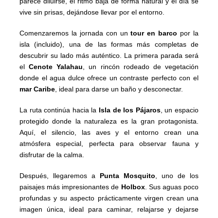
parece diluirse, el ritmo baja de forma natural y el día se
vive sin prisas, dejándose llevar por el entorno.
Comenzaremos la jornada con un
tour en barco
por la
isla (incluido), una de las formas más completas de
descubrir su lado más auténtico. La primera parada será
el
Cenote Yalahau
, un rincón rodeado de vegetación
donde el agua dulce ofrece un contraste perfecto con el
mar Caribe
, ideal para darse un baño y desconectar.
La ruta continúa hacia la
Isla de los Pájaros
, un espacio
protegido donde la naturaleza es la gran protagonista.
Aquí, el silencio, las aves y el entorno crean una
atmósfera especial, perfecta para observar fauna y
disfrutar de la calma.
Después, llegaremos a
Punta Mosquito
, uno de los
paisajes más impresionantes de
Holbox
. Sus aguas poco
profundas y su aspecto prácticamente virgen crean una
imagen única, ideal para caminar, relajarse y dejarse