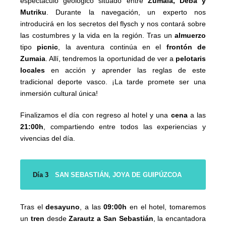
espectáculo geológico situado entre
Zumaia, Deba y
Mutriku
. Durante la navegación, un experto nos
introducirá en los secretos del flysch y nos contará sobre
las costumbres y la vida en la región. Tras un
almuerzo
tipo
picnic
, la aventura continúa en el
frontón de
Zumaia
. Allí, tendremos la oportunidad de ver a
pelotaris
locales
en acción y aprender las reglas de este
tradicional deporte vasco. ¡La tarde promete ser una
inmersión cultural única!
Finalizamos el día con regreso al hotel y una
cena
a las
21:00h
, compartiendo entre todos las experiencias y
vivencias del día.
Día 3
SAN SEBASTIÁN, JOYA DE GUIPÚZCOA
Tras el
desayuno
, a las
09:00h
en el hotel, tomaremos
un
tren
desde
Zarautz a San Sebastián
, la encantadora