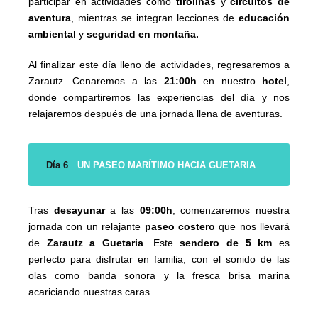
participar en actividades como
tirolinas
y
circuitos
de
aventura
, mientras se integran lecciones de
educación
ambiental
y
seguridad en montaña.
Al finalizar este día lleno de actividades, regresaremos a
Zarautz. Cenaremos a las
21:00h
en nuestro
hotel
,
donde compartiremos las experiencias del día y nos
relajaremos después de una jornada llena de aventuras.
Día 6
UN PASEO MARÍTIMO HACIA GUETARIA
Tras
desayunar
a las
09:00h
, comenzaremos nuestra
jornada con un relajante
paseo costero
que nos llevará
de
Zarautz a Guetaria
. Este
sendero de 5 km
es
perfecto para disfrutar en familia, con el sonido de las
olas como banda sonora y la fresca brisa marina
acariciando nuestras caras.