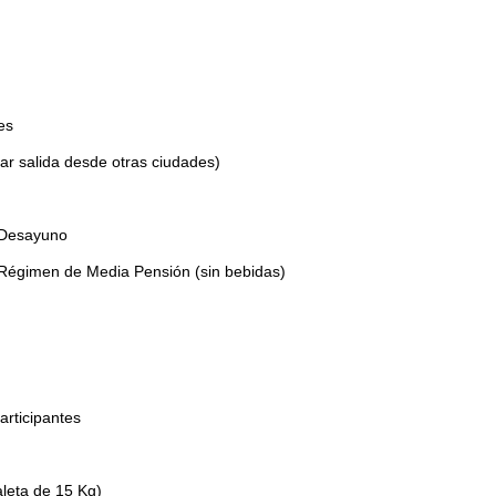
es
ar salida desde otras ciudades)
 Desayuno
Régimen de Media Pensión (sin bebidas)
rticipantes
leta de 15 Kg)