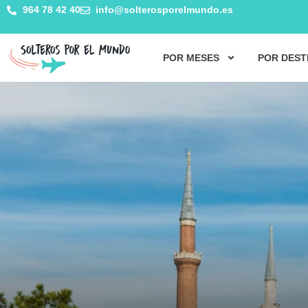
964 78 42 40
info@solterosporelmundo.es
POR MESES
POR DEST