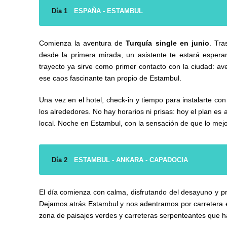
Día 1
ESPAÑA - ESTAMBUL
Comienza la aventura de
Turquía single en junio
. Tra
desde la primera mirada, un asistente te estará esperand
trayecto ya sirve como primer contacto con la ciudad: av
ese caos fascinante tan propio de Estambul.
Una vez en el hotel, check-in y tiempo para instalarte co
los alrededores. No hay horarios ni prisas: hoy el plan es
local. Noche en Estambul, con la sensación de que lo mejor
Día 2
ESTAMBUL - ANKARA - CAPADOCIA
El día comienza con calma, disfrutando del desayuno y p
Dejamos atrás Estambul y nos adentramos por carretera en
zona de paisajes verdes y carreteras serpenteantes que 