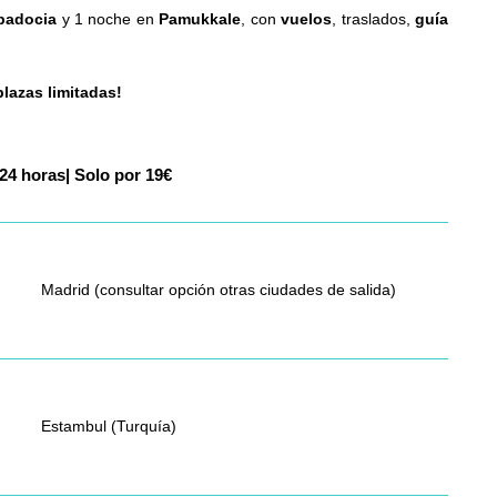
padocia
y 1 noche en
Pamukkale
, con
vuelos
, traslados,
guía
lazas limitadas!
u
|
Solo por 19€
Madrid (consultar opción otras ciudades de salida)
Estambul (Turquía)