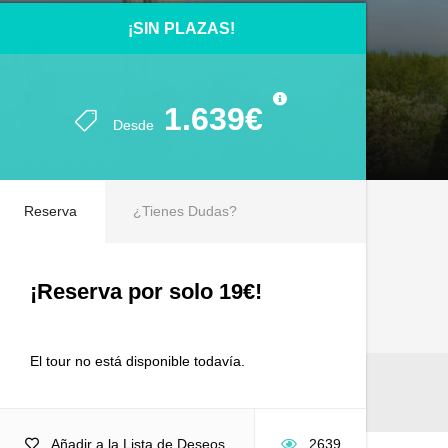
¡SIN PLAZAS!
¡SIN PLAZAS!
1.639€
1.639€
Desde
Desde
Reserva
¿Tienes Dudas?
¡Reserva por solo 19€!
El tour no está disponible todavía.
Añadir a la Lista de Deseos
2639