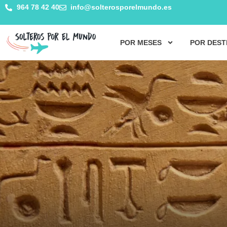
964 78 42 40
info@solterosporelmundo.es
POR MESES
POR DEST