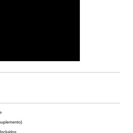
e
 suplemento)
Incluidos