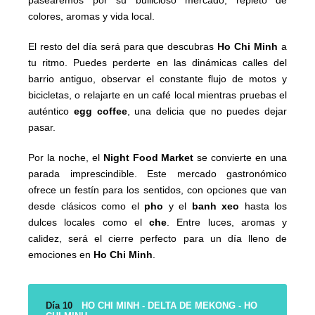
pasearemos por su bullicioso mercado, repleto de
colores, aromas y vida local.
El resto del día será para que descubras
Ho Chi Minh
a
tu ritmo. Puedes perderte en las dinámicas calles del
barrio antiguo, observar el constante flujo de motos y
bicicletas, o relajarte en un café local mientras pruebas el
auténtico
egg coffee
, una delicia que no puedes dejar
pasar.
Por la noche, el
Night Food Market
se convierte en una
parada imprescindible. Este mercado gastronómico
ofrece un festín para los sentidos, con opciones que van
desde clásicos como el
pho
y el
banh xeo
hasta los
dulces locales como el
che
. Entre luces, aromas y
calidez, será el cierre perfecto para un día lleno de
emociones en
Ho Chi Minh
.
Día 10
HO CHI MINH - DELTA DE MEKONG - HO