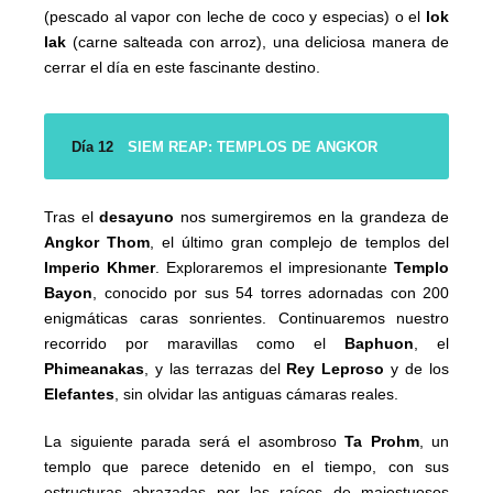
(pescado al vapor con leche de coco y especias) o el
lok
lak
(carne salteada con arroz), una deliciosa manera de
cerrar el día en este fascinante destino.
Día 12
SIEM REAP: TEMPLOS DE ANGKOR
Tras el
desayuno
nos sumergiremos en la grandeza de
Angkor Thom
, el último gran complejo de templos del
Imperio Khmer
. Exploraremos el impresionante
Templo
Bayon
, conocido por sus 54 torres adornadas con 200
enigmáticas caras sonrientes. Continuaremos nuestro
recorrido por maravillas como el
Baphuon
, el
Phimeanakas
, y las terrazas del
Rey Leproso
y de los
Elefantes
, sin olvidar las antiguas cámaras reales.
La siguiente parada será el asombroso
Ta Prohm
, un
templo que parece detenido en el tiempo, con sus
estructuras abrazadas por las raíces de majestuosos