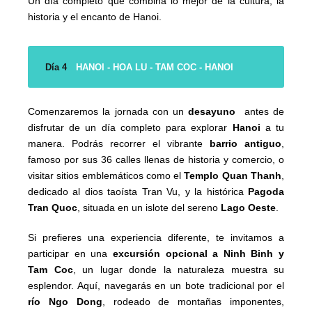
Un día completo que combina lo mejor de la cultura, la
historia y el encanto de Hanoi.
Día 4
HANOI - HOA LU - TAM COC - HANOI
Comenzaremos la jornada con un
desayuno
antes de
disfrutar de un día completo para explorar
Hanoi
a tu
manera. Podrás recorrer el vibrante
barrio antiguo
,
famoso por sus 36 calles llenas de historia y comercio, o
visitar sitios emblemáticos como el
Templo Quan Thanh
,
dedicado al dios taoísta Tran Vu, y la histórica
Pagoda
Tran Quoc
, situada en un islote del sereno
Lago Oeste
.
Si prefieres una experiencia diferente, te invitamos a
participar en una
excursión opcional a Ninh Binh y
Tam Coc
, un lugar donde la naturaleza muestra su
esplendor. Aquí, navegarás en un bote tradicional por el
río Ngo Dong
, rodeado de montañas imponentes,