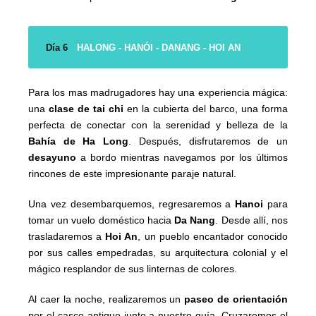
Día 6
HALONG - HANÓI - DANANG - HOI AN
Para los mas madrugadores hay una experiencia mágica:
una
clase de tai chi
en la cubierta del barco, una forma
perfecta de conectar con la serenidad y belleza de la
Bahía de Ha Long
. Después, disfrutaremos de un
desayuno
a bordo mientras navegamos por los últimos
rincones de este impresionante paraje natural.
Una vez desembarquemos, regresaremos a
Hanoi
para
tomar un vuelo doméstico hacia
Da Nang
. Desde allí, nos
trasladaremos a
Hoi An
, un pueblo encantador conocido
por sus calles empedradas, su arquitectura colonial y el
mágico resplandor de sus linternas de colores.
Al caer la noche, realizaremos un
paseo de orientación
por el casco antiguo junto a nuestro guía. Cruzaremos el