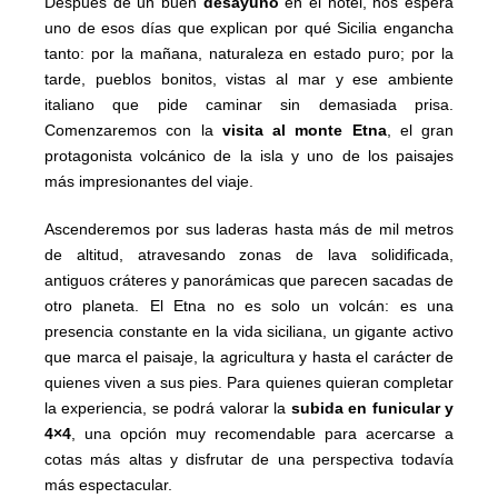
Después de un buen
desayuno
en el hotel, nos espera
uno de esos días que explican por qué Sicilia engancha
tanto: por la mañana, naturaleza en estado puro; por la
tarde, pueblos bonitos, vistas al mar y ese ambiente
italiano que pide caminar sin demasiada prisa.
Comenzaremos con la
visita al monte Etna
, el gran
protagonista volcánico de la isla y uno de los paisajes
más impresionantes del viaje.
Ascenderemos por sus laderas hasta más de mil metros
de altitud, atravesando zonas de lava solidificada,
antiguos cráteres y panorámicas que parecen sacadas de
otro planeta. El Etna no es solo un volcán: es una
presencia constante en la vida siciliana, un gigante activo
que marca el paisaje, la agricultura y hasta el carácter de
quienes viven a sus pies. Para quienes quieran completar
la experiencia, se podrá valorar la
subida en funicular y
4×4
, una opción muy recomendable para acercarse a
cotas más altas y disfrutar de una perspectiva todavía
más espectacular.