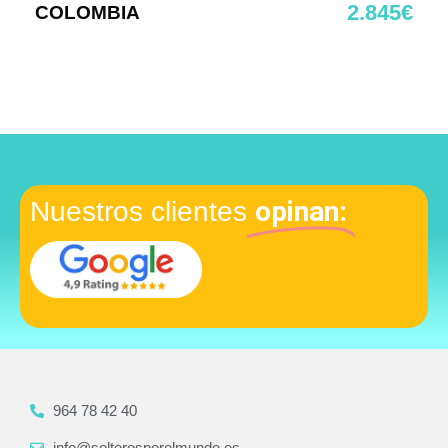
2.845€
COLOMBIA
opinan:
Nuestros clientes
964 78 42 40
info@solterosporelmundo.es