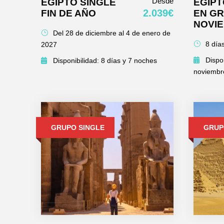
Desde
EGIPTO SINGLE
EGIP
2.039€
FIN DE AÑO
EN G
NOVI
Del 28 de diciembre al 4 de enero de
8 día
2027
Dispo
Disponibilidad: 8 días y 7 noches
noviembr
GRUPO SINGLE
GRUP