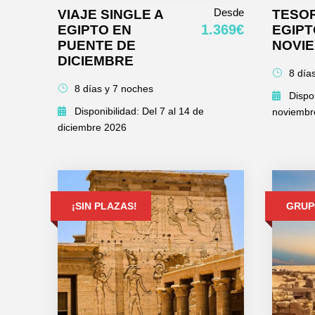
Desde
VIAJE SINGLE A
TESO
1.369€
EGIPTO EN
EGIPT
PUENTE DE
NOVI
DICIEMBRE
8 día
8 días y 7 noches
Dispon
Disponibilidad: Del 7 al 14 de
noviembr
diciembre 2026
¡SIN PLAZAS!
GRUP