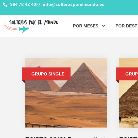
964 78 42 40
info@solterosporelmundo.es
POR MESES
POR DEST
GRUPO SINGLE
GRUP